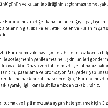
tünlüğünün ve kullanılabilirliğinin sağlanması temel yak
e Kurumumuzun diğer kanalları aracılığıyla paylaşılan bil
itelerinin gizlilik ilkeleri, etik ilkeleri ve kullanım şar
ir.
esi vb.) Kurumumuz ile paylaşmanız halinde söz konusu bil
 ile sözleşmenin yenilenmesine ilişkin iletileri gönderme
ılmayacaktır. Onaylı veri tabanımızda yer almanız halind
rak tanıtım, pazarlama ve promosyon faaliyetleri yapılmas
lan reddetme hakkını kullanarak örneğin; “Kurumumuzdan 
ıklayarak, ilgili kanala ait listemizden çıkabilirsiniz.
l tutmak ve ilgili mevzuata uygun hale getirmek için Gi