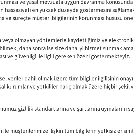
in korunması ve yasal mevzuata uygun davranma konusund
 hassasiyeti en yüksek düzeyde göstermesini sağlamak 
a ve süreçte müşteri bilgilerinin korunması hususu ö
 veya olmayan yöntemlerle kaydettiğimiz ve elektronik ol
bilmek, daha sonra ise size daha iyi hizmet sunmak amacıy
sı ve güvenliği ile ilgili gereken özeni göstermekteyiz.
isel veriler dahil olmak üzere tüm bilgiler ilgilisinin ona
al kurumlar ve yetkililer hariç olmak üzere hiçbir şekil 
muz gizlilik standartlarına ve şartlarına uymalarını s
 ile müşterilerimize ilişkin tüm bilgilerin yetkisiz eriş