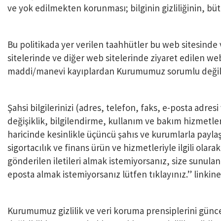
ve yok edilmekten korunması; bilginin gizliliğinin, bü
Bu politikada yer verilen taahhütler bu web sitesinde v
sitelerinde ve diğer web sitelerinde ziyaret edilen web s
maddi/manevi kayıplardan Kurumumuz sorumlu değild
Şahsi bilgilerinizi (adres, telefon, faks, e-posta adr
değişiklik, bilgilendirme, kullanım ve bakım hizmetleri
haricinde kesinlikle üçüncü şahıs ve kurumlarla paylaş
sigortacılık ve finans ürün ve hizmetleriyle ilgili ola
gönderilen iletileri almak istemiyorsanız, size sunu
eposta almak istemiyorsanız lütfen tıklayınız.” linkine t
Kurumumuz gizlilik ve veri koruma prensiplerini günce