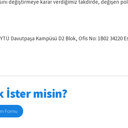
kasını değiştirmeye karar verdiğimiz takdirde, değişen pol
k YTÜ Davutpaşa Kampüsü D2 Blok, Ofis No: 1B02 34220 Es
 İster misin?
şim Formu